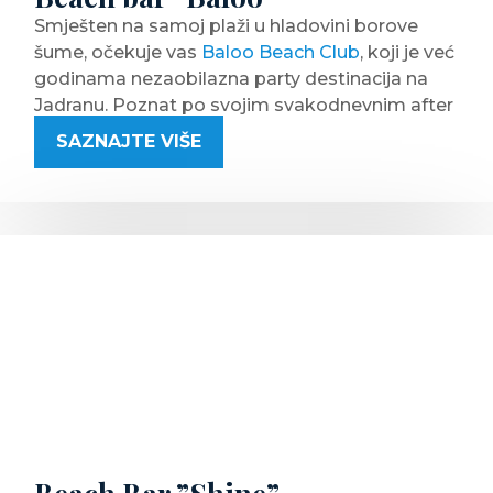
Smješten na samoj plaži u hladovini borove
šume, očekuje vas
Baloo Beach Club
, koji je već
godinama nezaobilazna party destinacija na
Jadranu. Poznat po svojim svakodnevnim after
beach partyjima, Baloo Beach Club je mjesto
SAZNAJTE VIŠE
gdje se ljeti okuplja ekipa željna zabave. Ne
morate nužno biti mladi da bi mogli uživati u
bogatim programima koje organiziramo za vas.
Na ovoj adresi ljeti ćete stvoriti nazaboravne
uspomene na najbolje provode koje pamtite.
Ispred Baloo Beach Cluba nalazi se
novouređena plaža, koja od prošle godine i
ovom clubu dala vrijednost više. Društvo je
nakon ispijanja cocktaila samo jednim
korakom do uživanja na plaži i kupanja u moru
ili bazenu.