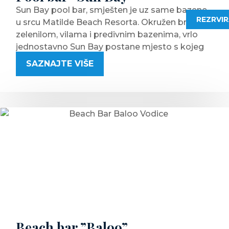
Sun Bay pool bar, smješten je uz same bazene
REZRVI
u srcu Matilde Beach Resorta. Okružen brojnim
zelenilom, vilama i predivnim bazenima, vrlo
jednostavno Sun Bay postane mjesto s kojeg
se ne želite maknuti.
SAZNAJTE VIŠE
Sun Bay pool bar nudi široki asortiman
osvježavajućih pića i napitaka s kojima možete
upotpuniti vaš boravak na bazenu. Veseli
konobar će rado smješati vaš omiljeni cocktail i
poslužiti vam ga dok opušteni ležite na ležaljci
odmarajući se u hladu. Na vama je samo da
uživate.
Beach bar ”Baloo”