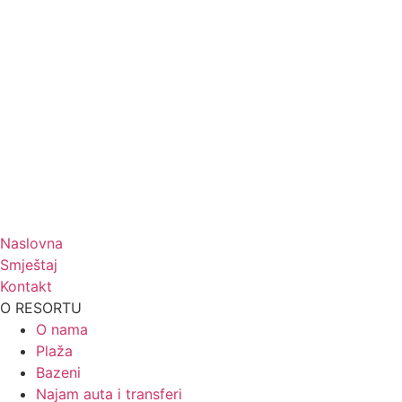
Naziv projekta:
Modernizacija poslovanja tvrtke
Vile-
Matilde d.o.o. >
|
Naziv projekta:
Izgradnja fotonaponske
elektrane VILE MATILDE za
vlastite potrebe >
Naslovna
Smještaj
Kontakt
O RESORTU
O nama
Plaža
Bazeni
Najam auta i transferi