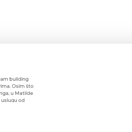
eam building
vima. Osim što
nga, u Matilde
 uslugu od
nimacijskog
evu klijenta,