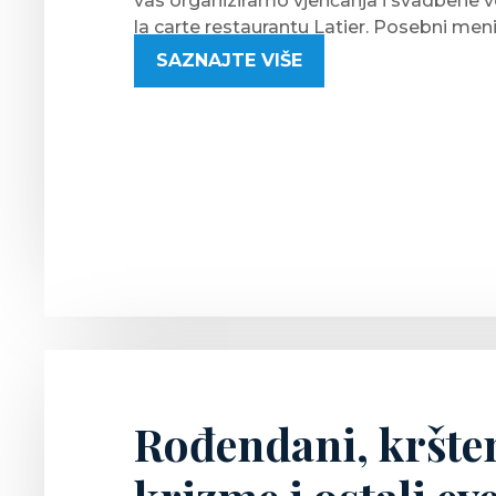
vas organiziramo vjenčanja i svadbene 
la carte restaurantu Latier. Posebni menij
svečano uređenje te smještaj za mladen
SAZNAJTE VIŠE
su dio naše ponude.
Rođendani, kršten