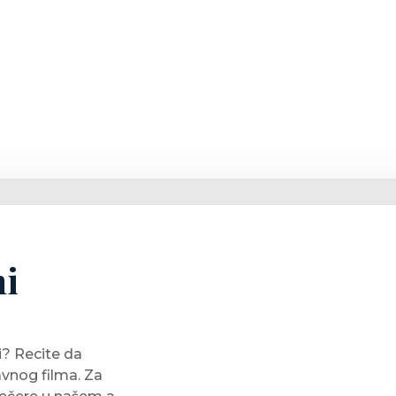
ni
i? Recite da
avnog filma. Za