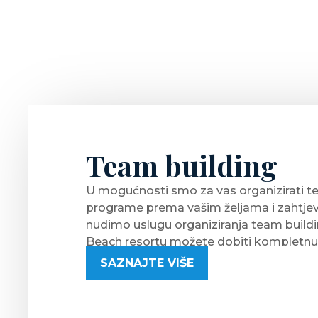
Team building
U mogućnosti smo za vas organizirati t
programe prema vašim željama i zahtje
nudimo uslugu organiziranja team buildi
Beach resortu možete dobiti kompletnu
smještaja do gastro ponude, zabave i a
SAZNAJTE VIŠE
programa. Programi se slažu prema zahtj
uzrastima, branši i posebnostima grupe.