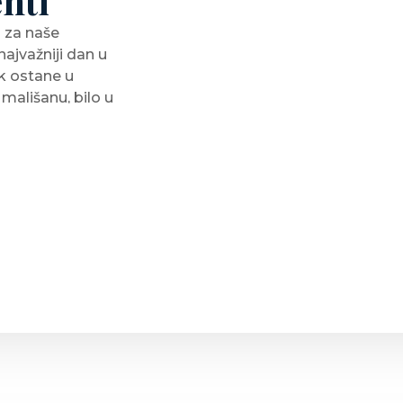
enti
i za naše
ajvažniji dan u
ek ostane u
mališanu, bilo u
pa bude očarana.
javaju se prema
obrinut će se za
iku samo da se