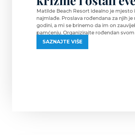
krizme i ostali ev
Matilde Beach Resort idealno je mjesto 
najmlađe. Proslava rođendana za njih je n
godini, a mi se brinemo da im on zauvij
pamćenju. Organizirajte rođendan svom 
slastičarni ili restoranu i neka cijela eki
SAZNAJTE VIŠE
Rođendani mogu biti tematski, a osmišl
željama i uzrastima.
Animacijski tim Matilde Beach Resorta p
zabavu i program tako da je na slavljen
opusti i uživa u svom danu.