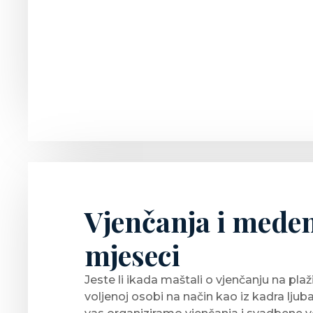
Vjenčanja i mede
mjeseci
Jeste li ikada maštali o vjenčanju na plaž
voljenoj osobi na način kao iz kadra ljub